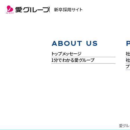
新卒採用サイト
ABOUT US
トップメッセージ
社
1分でわかる愛グループ
社
プ
愛グル